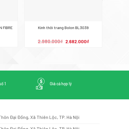
N FIBRE
Kính thời trang Bolon BL3039
MICHAEL
Giá
Giá
2.980.000
₫
2.682.000
₫
gốc
hiện
là:
tại
2.980.000₫.
là:
2.682.000₫.
số 1
Giá cả hợp lý
Thôn Đại Đồng, Xã Thiên Lộc, TP. Hà Nội
hôn Đại Đồng, Xã Thiên Lộc, TP. Hà Nội