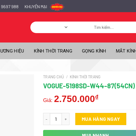
 9697 988
KHUYẾN MẠI
Tìm
kiếm:
ƯƠNG HIỆU
KÍNH THỜI TRANG
GỌNG KÍNH
MẮT KÍN
TRANG CHỦ
/
KÍNH THỜI TRANG
VOGUE-5198SD-W44-87(54CN)
2.750.000
₫
Giá:
Vogue-5198SD-W44-87(54CN) số lượng
MUA HÀNG NGAY
MUA NHANH