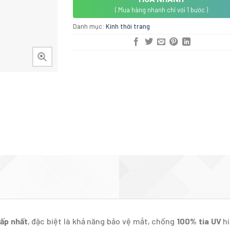
( Mua hàng nhanh chỉ với 1 bước )
Danh mục:
Kính thời trang
cấp nhất
, đặc biệt là khả năng bảo vệ mắt, chống
100% tia UV
hi