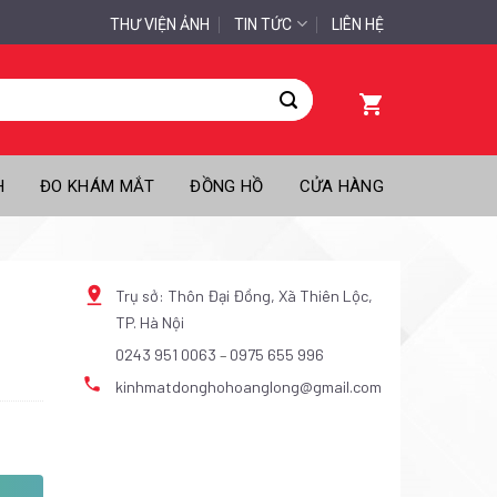
THƯ VIỆN ẢNH
TIN TỨC
LIÊN HỆ
H
ĐO KHÁM MẮT
ĐỒNG HỒ
CỬA HÀNG
Trụ sở: Thôn Đại Đồng, Xã Thiên Lộc,
TP. Hà Nội
0243 951 0063
–
0975 655 996
kinhmatdonghohoanglong@gmail.com