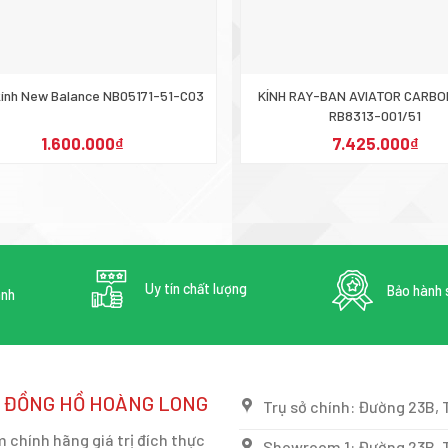
kính New Balance NB05171-51-C03
KÍNH RAY-BAN AVIATOR CARBO
RB8313-001/51
1.600.000
₫
7.425.000
₫
Uy tín chất lượng
Bảo hành 
anh
, ĐỒNG HỒ HOÀNG LONG
Trụ sở chính: Đường 23B, 
chính hãng giá trị đích thực
Showroom 1: Đường 23B, T