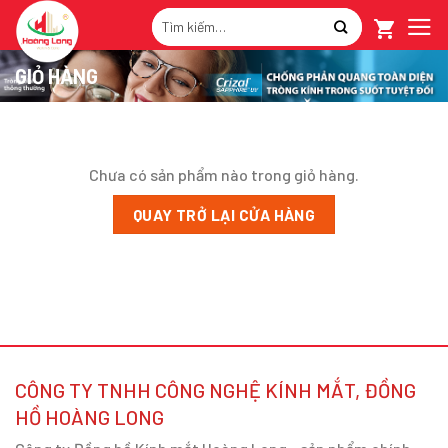
Skip
Tìm
to
kiếm:
content
GIỎ HÀNG
Chưa có sản phẩm nào trong giỏ hàng.
QUAY TRỞ LẠI CỬA HÀNG
CÔNG TY TNHH CÔNG NGHỆ KÍNH MẮT, ĐỒNG
HỒ HOÀNG LONG