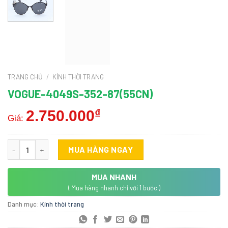
TRANG CHỦ
/
KÍNH THỜI TRANG
VOGUE-4049S-352-87(55CN)
2.750.000
₫
Giá:
Vogue-4049S-352-87(55CN) số lượng
MUA HÀNG NGAY
MUA NHANH
( Mua hàng nhanh chỉ với 1 bước )
Danh mục:
Kính thời trang