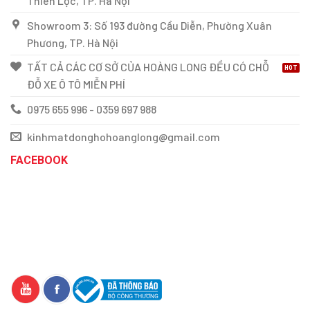
Thiên Lộc, TP. Hà Nội
Showroom 3: Số 193 đường Cầu Diễn, Phường Xuân
Phương, TP. Hà Nội
TẤT CẢ CÁC CƠ SỞ CỦA HOÀNG LONG ĐỀU CÓ CHỖ
ĐỖ XE Ô TÔ MIỄN PHÍ
0975 655 996 - 0359 697 988
kinhmatdonghohoanglong@gmail.com
FACEBOOK