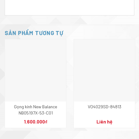
SẢN PHẨM TƯƠNG TỰ
Gọng kính New Balance
VO4029SD-84813
NB05197X-53-C01
1.600.000
₫
Liên hệ