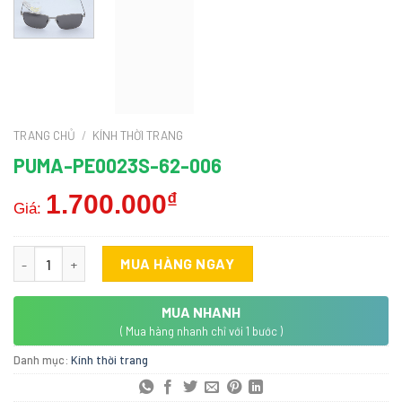
TRANG CHỦ
/
KÍNH THỜI TRANG
PUMA-PE0023S-62-006
1.700.000
₫
Giá:
Puma-PE0023S-62-006 số lượng
MUA HÀNG NGAY
MUA NHANH
( Mua hàng nhanh chỉ với 1 bước )
Danh mục:
Kính thời trang