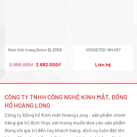
Kính thời trang Bolon BL3056
VO5067SD-W4487
Giá
Giá
2.682.000
₫
2.980.000
₫
Liên hệ
gốc
hiện
là:
tại
2.980.000₫.
là:
2.682.000₫.
CÔNG TY TNHH CÔNG NGHỆ KÍNH MẮT, ĐỒNG
HỒ HOÀNG LONG
Công ty Đồng hồ Kính mắt Hoàng Long - sản phẩm chính
hãng giá trị đích thực với mong muốn đưa các sản phẩm
đúng với giá trị đến tay khách hàng, dịch vụ luôn đặt lên