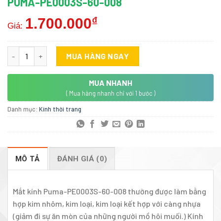
PUMA-PE0003S-60-008
1.700.000
₫
Giá:
Puma-PE0003S-60-008 số lượng
MUA HÀNG NGAY
MUA NHANH
( Mua hàng nhanh chỉ với 1 bước )
Danh mục:
Kính thời trang
MÔ TẢ
ĐÁNH GIÁ (0)
Mắt kính Puma-PE0003S-60-008 thường được làm bằng
hợp kim nhôm, kim loại, kim loại kết hợp với càng nhựa
(giảm đi sự ăn mòn của những người mồ hôi muối.) Kính