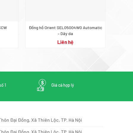
.CCW
Đồng hồ Orient SEL05004W0 Automatic
Đồng
– Dây da
Liên hệ
số 1
Giá cả hợp lý
Thôn Đại Đồng, Xã Thiên Lộc, TP. Hà Nội
hôn Đại Đồng, Xã Thiên Lộc, TP. Hà Nội