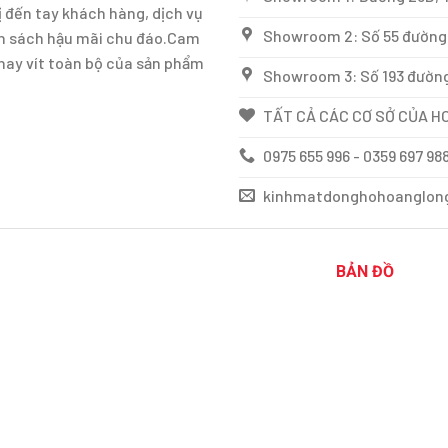
 đến tay khách hàng, dịch vụ
Showroom 2: Số 55 đường 
ính sách hậu mãi chu đáo.Cam
thay vít toàn bộ của sản phẩm
Showroom 3: Số 193 đường
TẤT CẢ CÁC CƠ SỞ CỦA HO
0975 655 996 - 0359 697 98
kinhmatdonghohoanglon
BẢN ĐỒ