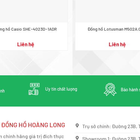
ng hồ Casio SHE-4023D-1ADR
Đồng hồ Lotusman M502A
Liên hệ
Liên hệ
Uy tín chất lượng
Bảo hành 
anh
, ĐỒNG HỒ HOÀNG LONG
Trụ sở chính: Đường 23B, 
chính hãng giá trị đích thực
Showroom 1: Đường 23B, T