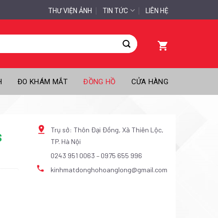
THƯ VIỆN ẢNH
TIN TỨC
LIÊN HỆ
H
ĐO KHÁM MẮT
ĐỒNG HỒ
CỬA HÀNG
Trụ sở: Thôn Đại Đồng, Xã Thiên Lộc,
S
TP. Hà Nội
0243 951 0063
–
0975 655 996
kinhmatdonghohoanglong@gmail.com