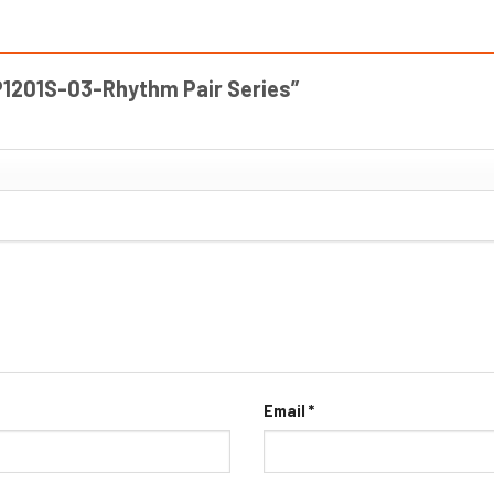
 “P1201S-03-Rhythm Pair Series”
Email
*