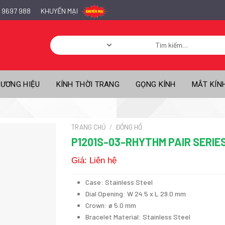
 9697 988
KHUYẾN MẠI
Tìm
kiếm:
ƯƠNG HIỆU
KÍNH THỜI TRANG
GỌNG KÍNH
MẮT KÍN
TRANG CHỦ
/
ĐỒNG HỒ
P1201S-03-RHYTHM PAIR SERIE
Giá: Liên hệ
Case: Stainless Steel
Dial Opening: W 24.5 x L 29.0 mm
Crown: ø 5.0 mm
Bracelet Material: Stainless Steel