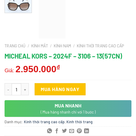
TRANG CHỦ
/
KÍNH MẮT
/
KÍNH NAM
/
KÍNH THỜI TRANG CAO CẤP
MICHEAL KORS – 2024F – 3106 – 13(57CN)
2.950.000
₫
Giá:
Micheal Kors - 2024F - 3106 - 13(57CN) số lượng
MUA HÀNG NGAY
MUA NHANH
( Mua hàng nhanh chỉ với 1 bước )
Danh mục:
Kính thời trang cao cấp
,
Kính thời trang