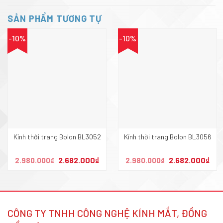
SẢN PHẨM TƯƠNG TỰ
-10%
-10%
Kính thời trang Bolon BL3052
Kính thời trang Bolon BL3056
Giá
Giá
Giá
Giá
2.682.000
₫
2.682.000
₫
2.980.000
₫
2.980.000
₫
gốc
hiện
gốc
hiện
là:
tại
là:
tại
2.980.000₫.
là:
2.980.000₫.
là:
2.682.000₫.
2.68
CÔNG TY TNHH CÔNG NGHỆ KÍNH MẮT, ĐỒNG