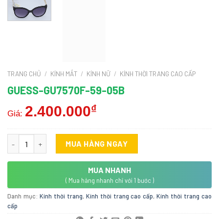
TRANG CHỦ
/
KÍNH MẮT
/
KÍNH NỮ
/
KÍNH THỜI TRANG CAO CẤP
GUESS-GU7570F-59-05B
2.400.000
₫
Giá:
Guess-GU7570F-59-05B số lượng
MUA HÀNG NGAY
MUA NHANH
( Mua hàng nhanh chỉ với 1 bước )
Danh mục:
Kính thời trang
,
Kính thời trang cao cấp
,
Kính thời trang cao
cấp