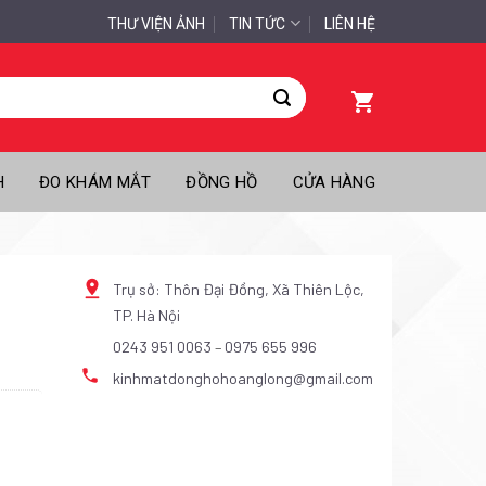
THƯ VIỆN ẢNH
TIN TỨC
LIÊN HỆ
H
ĐO KHÁM MẮT
ĐỒNG HỒ
CỬA HÀNG
Trụ sở: Thôn Đại Đồng, Xã Thiên Lộc,
TP. Hà Nội
0243 951 0063
–
0975 655 996
n
kinhmatdonghohoanglong@gmail.com
02.000₫.