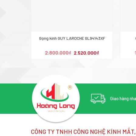
Gọng kính GUY LAROCHE GL94143XF
Giá
Giá
2.800.000
₫
2.520.000
₫
gốc
hiện
là:
tại
2.800.000₫.
là:
2.520.000₫.
Giao hàng nh
CÔNG TY TNHH CÔNG NGHỆ KÍNH MẮT