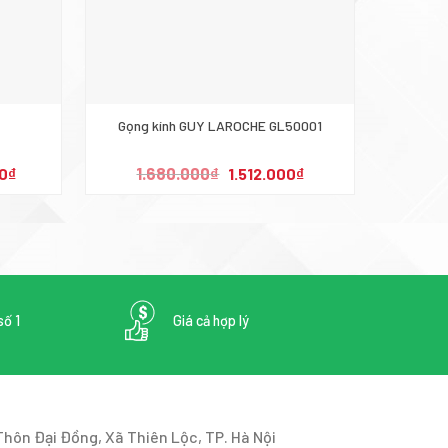
Gọng kính GUY LAROCHE GL50001
Giá
Giá
Giá
1.680.000
₫
2.
0
₫
1.512.000
₫
hiện
gốc
hiện
tại
là:
tại
.
là:
1.680.000₫.
là:
2.682.000₫.
1.512.000₫.
số 1
Giá cả hợp lý
Thôn Đại Đồng, Xã Thiên Lộc, TP. Hà Nội