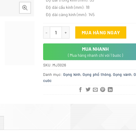
Độ dài cầu kính (mm): 18
Độ dài càng kính (mm): 145
Gọng kính MOLSION MJ3026 số lượng
MUA HÀNG NGAY
MUA NHANH
( Mua hàng nhanh chỉ với 1 bước )
SKU:
MJ3026
Danh mục:
Gọng kính
,
Gọng phổ thông
,
Gọng vành
,
G
cước