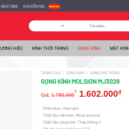
 9697 988
KHUYẾN MẠI
Tìm
kiếm:
ƯƠNG HIỆU
KÍNH THỜI TRANG
GỌNG KÍNH
MẮT KÍN
TRANG CHỦ
/
GỌNG KÍNH
/
GỌNG PHỔ THÔNG
GỌNG KÍNH MOLSION MJ3026
Giá
1.602.000
₫
Giá
₫
1.780.000
Giá:
gốc
hiệ
là:
tại
1.780.000₫.
là:
Phân khúc: Nam giới
1.6
Chất liệu viền kính: Nhựa acetate
Chất liệu càng kính: Thép không rỉ
Độ dài tròng kính (mm): 53