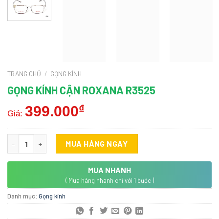
TRANG CHỦ
/
GỌNG KÍNH
GỌNG KÍNH CẬN ROXANA R3525
399.000
₫
Giá:
Gọng Kính Cận ROXANA R3525 số lượng
MUA HÀNG NGAY
MUA NHANH
( Mua hàng nhanh chỉ với 1 bước )
Danh mục:
Gọng kính