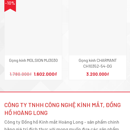
-10%
Gọng kính MOLSION MJ3030
Gọng kính CHARMANT
CH10352-54-DG
Giá
Giá
1.602.000
₫
1.780.000
₫
3.200.000
₫
gốc
hiện
là:
tại
1.780.000₫.
là:
1.602.000₫.
CÔNG TY TNHH CÔNG NGHỆ KÍNH MẮT, ĐỒNG
HỒ HOÀNG LONG
Công ty Đồng hồ Kính mắt Hoàng Long - sản phẩm chính
hãng giá trị đích thực với mong muốn đưa các sản phẩm