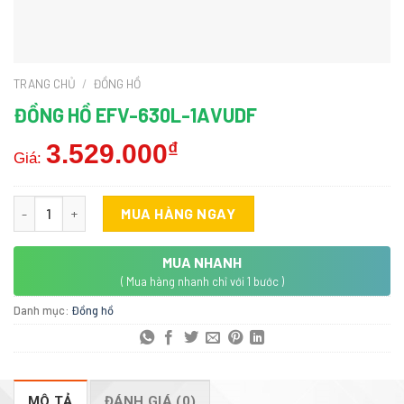
TRANG CHỦ
/
ĐỒNG HỒ
ĐỒNG HỒ EFV-630L-1AVUDF
3.529.000
₫
Giá:
Đồng hồ EFV-630L-1AVUDF số lượng
MUA HÀNG NGAY
MUA NHANH
( Mua hàng nhanh chỉ với 1 bước )
Danh mục:
Đồng hồ
MÔ TẢ
ĐÁNH GIÁ (0)