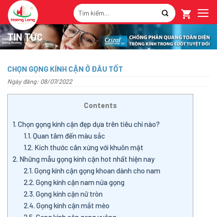
Skip
Tìm
to
kiếm:
content
TIN TỨC
CHỌN GỌNG KÍNH CẬN Ở ĐÂU TỐT
Ngày đăng: 08/07/2022
Contents
1.
Chọn gọng kính cận đẹp dựa trên tiêu chí nào?
1.1.
Quan tâm đến màu sắc
1.2.
Kích thước cân xứng với khuôn mặt
2.
Những mẫu gọng kính cận hot nhất hiện nay
2.1.
Gọng kính cận gọng khoan dành cho nam
2.2.
Gọng kính cận nam nửa gọng
2.3.
Gọng kính cận nữ tròn
2.4.
Gọng kính cận mắt mèo