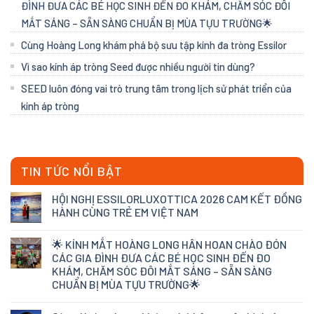
ĐÌNH ĐƯA CÁC BÉ HỌC SINH ĐẾN ĐO KHÁM, CHĂM SÓC ĐÔI
MẮT SÁNG – SẴN SÀNG CHUẨN BỊ MÙA TỰU TRƯỜNG🌟
Cùng Hoàng Long khám phá bộ sưu tập kính đa tròng Essilor
Vì sao kính áp tròng Seed được nhiều người tin dùng?
SEED luôn đóng vai trò trung tâm trong lịch sử phát triển của
kính áp tròng
TIN TỨC NỔI BẬT
HỘI NGHỊ ESSILORLUXOTTICA 2026 CAM KẾT ĐỒNG
HÀNH CÙNG TRẺ EM VIỆT NAM
🌟 KÍNH MẮT HOÀNG LONG HÂN HOAN CHÀO ĐÓN
CÁC GIA ĐÌNH ĐƯA CÁC BÉ HỌC SINH ĐẾN ĐO
KHÁM, CHĂM SÓC ĐÔI MẮT SÁNG – SẴN SÀNG
CHUẨN BỊ MÙA TỰU TRƯỜNG🌟