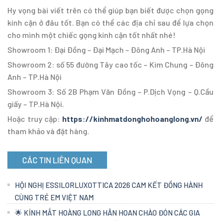
Hy vọng bài viết trên có thể giúp bạn biết được chọn gọng
kính cận ở đâu tốt. Bạn có thể các địa chỉ sau để lựa chọn
cho mình một chiếc gọng kính cận tốt nhất nhé!
Showroom 1: Đại Đồng – Đại Mạch – Đông Anh – TP.Hà Nội
Showroom 2: số 55 đường Tây cao tốc – Kim Chung – Đông
Anh – TP.Hà Nội
Showroom 3: Số 2B Phạm Văn Đồng – P.Dịch Vọng – Q.Cầu
giấy – TP.Hà Nội.
Hoặc truy cập:
https://kinhmatdonghohoanglong.vn/
để
tham khảo và đặt hàng.
CÁC TIN LIÊN QUAN
HỘI NGHỊ ESSILORLUXOTTICA 2026 CAM KẾT ĐỒNG HÀNH
CÙNG TRẺ EM VIỆT NAM
🌟 KÍNH MẮT HOÀNG LONG HÂN HOAN CHÀO ĐÓN CÁC GIA