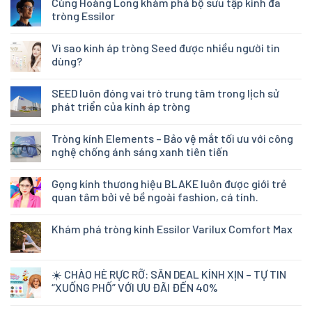
Cùng Hoàng Long khám phá bộ sưu tập kính đa
tròng Essilor
Vì sao kính áp tròng Seed được nhiều người tin
dùng?
SEED luôn đóng vai trò trung tâm trong lịch sử
phát triển của kính áp tròng
Tròng kính Elements – Bảo vệ mắt tối ưu với công
nghệ chống ánh sáng xanh tiên tiến
Gọng kính thương hiệu BLAKE luôn được giới trẻ
quan tâm bởi vẻ bề ngoài fashion, cá tính.
Khám phá tròng kính Essilor Varilux Comfort Max
☀️ CHÀO HÈ RỰC RỠ: SĂN DEAL KÍNH XỊN – TỰ TIN
“XUỐNG PHỐ” VỚI ƯU ĐÃI ĐẾN 40%