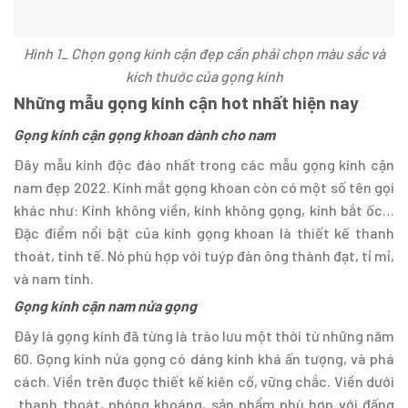
Hình 1_
C
họn gọng kính cận đẹp cần phải chọn màu sắc và
kích thước của gọng kính
Những mẫu gọng kính cận hot nhất hiện nay
Gọng kính cận gọng khoan dành cho nam
Đây mẫu kính độc đáo nhất trong các mẫu gọng kính cận
nam đẹp 2022. Kính mắt gọng khoan còn có một số tên gọi
khác như: Kính không viền, kính không gọng, kính bắt ốc…
Đặc điểm nổi bật của kính gọng khoan là thiết kế thanh
thoát, tinh tế. Nó phù hợp với tuýp đàn ông thành đạt, tỉ mỉ,
và nam tính.
Gọng kính cận nam nửa gọng
Đây là gọng kính đã từng là trào lưu một thời từ những năm
60. Gọng kính nửa gọng có dáng kính khá ấn tượng, và phá
cách. Viền trên được thiết kế kiên cố, vững chắc. Viền dưới
thanh thoát, phóng khoáng, sản phẩm phù hợp với đấng