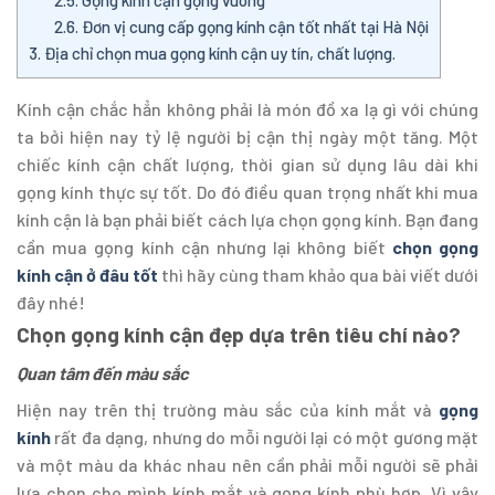
2.5.
Gọng kính cận gọng vuông
2.6.
Đơn vị cung cấp gọng kính cận tốt nhất tại Hà Nội
3.
Địa chỉ chọn mua gọng kính cận uy tín, chất lượng.
Kính cận chắc hẳn không phải là món đồ xa lạ gì với chúng
ta bởi hiện nay tỷ lệ người bị cận thị ngày một tăng. Một
chiếc kính cận chất lượng, thời gian sử dụng lâu dài khi
gọng kính thực sự tốt. Do đó điều quan trọng nhất khi mua
kính cận là bạn phải biết cách lựa chọn gọng kính. Bạn đang
cần mua gọng kính cận nhưng lại không biết
chọn gọng
kính cận ở đâu tốt
thì hãy cùng tham khảo qua bài viết dưới
đây nhé!
Chọn gọng kính cận đẹp dựa trên tiêu chí nào?
Quan tâm đến màu sắc
Hiện nay trên thị trường màu sắc của kính mắt và
gọng
kính
rất đa dạng, nhưng do mỗi người lại có một gương mặt
và một màu da khác nhau nên cần phải mỗi người sẽ phải
lựa chọn cho mình kính mắt và gọng kính phù hợp. Vì vậy