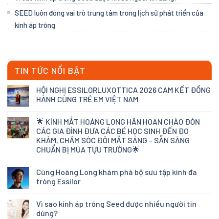
SEED luôn đóng vai trò trung tâm trong lịch sử phát triển của
kính áp tròng
TIN TỨC NỔI BẬT
HỘI NGHỊ ESSILORLUXOTTICA 2026 CAM KẾT ĐỒNG
HÀNH CÙNG TRẺ EM VIỆT NAM
🌟 KÍNH MẮT HOÀNG LONG HÂN HOAN CHÀO ĐÓN
CÁC GIA ĐÌNH ĐƯA CÁC BÉ HỌC SINH ĐẾN ĐO
KHÁM, CHĂM SÓC ĐÔI MẮT SÁNG – SẴN SÀNG
CHUẨN BỊ MÙA TỰU TRƯỜNG🌟
Cùng Hoàng Long khám phá bộ sưu tập kính đa
tròng Essilor
Vì sao kính áp tròng Seed được nhiều người tin
dùng?