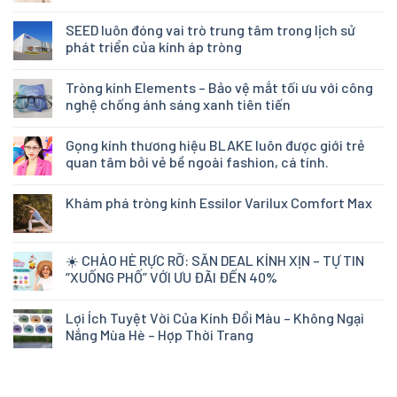
SEED luôn đóng vai trò trung tâm trong lịch sử
phát triển của kính áp tròng
Tròng kính Elements – Bảo vệ mắt tối ưu với công
nghệ chống ánh sáng xanh tiên tiến
Gọng kính thương hiệu BLAKE luôn được giới trẻ
quan tâm bởi vẻ bề ngoài fashion, cá tính.
Khám phá tròng kính Essilor Varilux Comfort Max
☀️ CHÀO HÈ RỰC RỠ: SĂN DEAL KÍNH XỊN – TỰ TIN
“XUỐNG PHỐ” VỚI ƯU ĐÃI ĐẾN 40%
Lợi Ích Tuyệt Vời Của Kính Đổi Màu – Không Ngại
Nắng Mùa Hè – Hợp Thời Trang