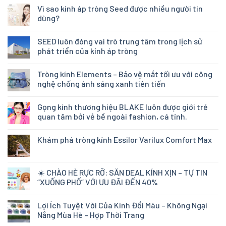
Vì sao kính áp tròng Seed được nhiều người tin
dùng?
SEED luôn đóng vai trò trung tâm trong lịch sử
phát triển của kính áp tròng
Tròng kính Elements – Bảo vệ mắt tối ưu với công
nghệ chống ánh sáng xanh tiên tiến
Gọng kính thương hiệu BLAKE luôn được giới trẻ
quan tâm bởi vẻ bề ngoài fashion, cá tính.
Khám phá tròng kính Essilor Varilux Comfort Max
☀️ CHÀO HÈ RỰC RỠ: SĂN DEAL KÍNH XỊN – TỰ TIN
“XUỐNG PHỐ” VỚI ƯU ĐÃI ĐẾN 40%
Lợi Ích Tuyệt Vời Của Kính Đổi Màu – Không Ngại
Nắng Mùa Hè – Hợp Thời Trang