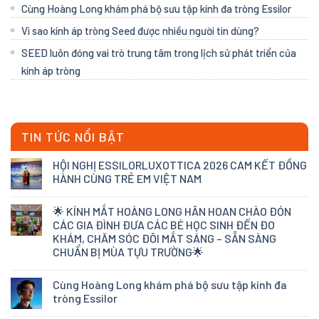
Cùng Hoàng Long khám phá bộ sưu tập kính đa tròng Essilor
Vì sao kính áp tròng Seed được nhiều người tin dùng?
SEED luôn đóng vai trò trung tâm trong lịch sử phát triển của
kính áp tròng
TIN TỨC NỔI BẬT
HỘI NGHỊ ESSILORLUXOTTICA 2026 CAM KẾT ĐỒNG
HÀNH CÙNG TRẺ EM VIỆT NAM
🌟 KÍNH MẮT HOÀNG LONG HÂN HOAN CHÀO ĐÓN
CÁC GIA ĐÌNH ĐƯA CÁC BÉ HỌC SINH ĐẾN ĐO
KHÁM, CHĂM SÓC ĐÔI MẮT SÁNG – SẴN SÀNG
CHUẨN BỊ MÙA TỰU TRƯỜNG🌟
Cùng Hoàng Long khám phá bộ sưu tập kính đa
tròng Essilor