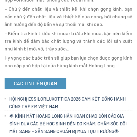
– Chú ý đến chất liệu và thiết kế: khi chọn gọng kính, bạn
cần chú ý đến chất liệu và thiết kế của gọng, bởi chúng sẽ
ảnh hưởng đến độ bền và sự thoải mái khi đeo.
– Kiểm tra kính trước khi mua: trước khi mua, bạn nên kiểm
tra kính để đảm bảo chất lượng và tránh các lỗi sản xuất
như kính bị mờ, vỡ, trầy xước,..
Hy vọng các bước trên sẽ giúp bạn lựa chọn được gọng kính
cao cấp phù hợp tại cửa hàng kính mắt Hoàng Long.
CÁC TIN LIÊN QUAN
HỘI NGHỊ ESSILORLUXOTTICA 2026 CAM KẾT ĐỒNG HÀNH
CÙNG TRẺ EM VIỆT NAM
🌟 KÍNH MẮT HOÀNG LONG HÂN HOAN CHÀO ĐÓN CÁC GIA
ĐÌNH ĐƯA CÁC BÉ HỌC SINH ĐẾN ĐO KHÁM, CHĂM SÓC ĐÔI
MẮT SÁNG – SẴN SÀNG CHUẨN BỊ MÙA TỰU TRƯỜNG🌟