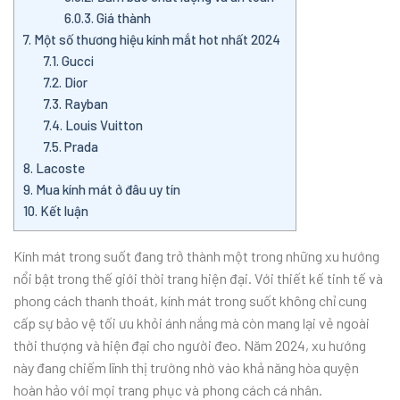
6.0.3.
Giá thành
7.
Một số thương hiệu kính mắt hot nhất 2024
7.1.
Gucci
7.2.
Dior
7.3.
Rayban
7.4.
Louis Vuitton
7.5.
Prada
8.
Lacoste
9.
Mua kính mát ở đâu uy tín
10.
Kết luận
Kính mát trong suốt đang trở thành một trong những xu hướng
nổi bật trong thế giới thời trang hiện đại. Với thiết kế tinh tế và
phong cách thanh thoát, kính mát trong suốt không chỉ cung
cấp sự bảo vệ tối ưu khỏi ánh nắng mà còn mang lại vẻ ngoài
thời thượng và hiện đại cho người đeo. Năm 2024, xu hướng
này đang chiếm lĩnh thị trường nhờ vào khả năng hòa quyện
hoàn hảo với mọi trang phục và phong cách cá nhân.