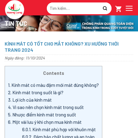
Skip
Tìm
to
kiếm:
content
TIN TỨC
KÍNH MÁT CÓ TỐT CHO MẮT KHÔNG? XU HƯỚNG THỜI
TRANG 2024
Ngày đăng: 11/10/2024
Contents
1.
Kính mát có màu đậm mới mát đúng không?
2.
Kính mát trong suốt là gì?
3.
Lợi ích của kính mát
4.
Vì sao nên chọn kính mát trong suốt
5.
Nhược điểm kính mát trong suốt
6.
Một vài lưu ý khi chọn mua kính mát
6.0.1.
Kính mát phù hợp với khuôn mặt
6.0.2.
Đảm bảo chất lượng và an toàn