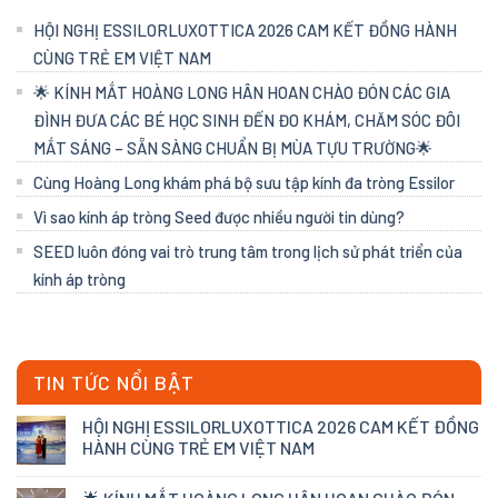
HỘI NGHỊ ESSILORLUXOTTICA 2026 CAM KẾT ĐỒNG HÀNH
CÙNG TRẺ EM VIỆT NAM
🌟 KÍNH MẮT HOÀNG LONG HÂN HOAN CHÀO ĐÓN CÁC GIA
ĐÌNH ĐƯA CÁC BÉ HỌC SINH ĐẾN ĐO KHÁM, CHĂM SÓC ĐÔI
MẮT SÁNG – SẴN SÀNG CHUẨN BỊ MÙA TỰU TRƯỜNG🌟
Cùng Hoàng Long khám phá bộ sưu tập kính đa tròng Essilor
Vì sao kính áp tròng Seed được nhiều người tin dùng?
SEED luôn đóng vai trò trung tâm trong lịch sử phát triển của
kính áp tròng
TIN TỨC NỔI BẬT
HỘI NGHỊ ESSILORLUXOTTICA 2026 CAM KẾT ĐỒNG
HÀNH CÙNG TRẺ EM VIỆT NAM