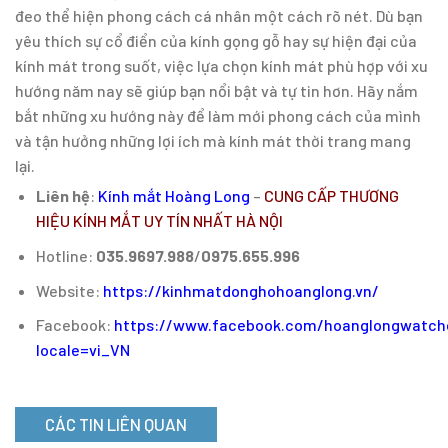
đeo thể hiện phong cách cá nhân một cách rõ nét. Dù bạn
yêu thích sự cổ điển của kính gọng gỗ hay sự hiện đại của
kính mát trong suốt, việc lựa chọn kính mát phù hợp với xu
hướng năm nay sẽ giúp bạn nổi bật và tự tin hơn. Hãy nắm
bắt những xu hướng này để làm mới phong cách của mình
và tận hưởng những lợi ích mà kính mát thời trang mang
lại.
Liên hệ
:
Kính mắt Hoàng Long
–
CUNG CẤP THƯƠNG
HIỆU KÍNH MẮT UY TÍN NHẤT HÀ NỘI
Hotline:
035.9697.988
/
0975.655.996
Website:
https://kinhmatdonghohoanglong.vn/
Facebook:
https://www.facebook.com/hoanglongwatch
locale=vi_VN
CÁC TIN LIÊN QUAN