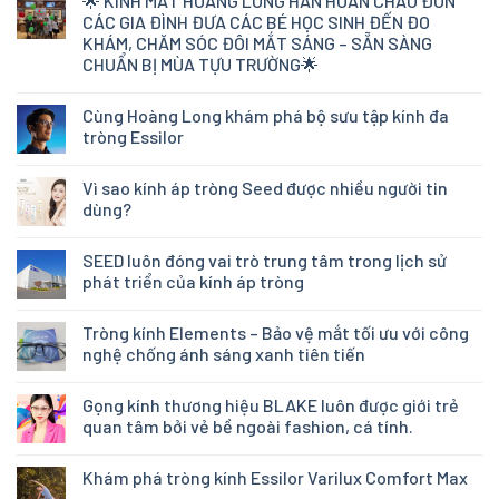
🌟 KÍNH MẮT HOÀNG LONG HÂN HOAN CHÀO ĐÓN
CÁC GIA ĐÌNH ĐƯA CÁC BÉ HỌC SINH ĐẾN ĐO
KHÁM, CHĂM SÓC ĐÔI MẮT SÁNG – SẴN SÀNG
CHUẨN BỊ MÙA TỰU TRƯỜNG🌟
Cùng Hoàng Long khám phá bộ sưu tập kính đa
tròng Essilor
Vì sao kính áp tròng Seed được nhiều người tin
dùng?
SEED luôn đóng vai trò trung tâm trong lịch sử
phát triển của kính áp tròng
Tròng kính Elements – Bảo vệ mắt tối ưu với công
nghệ chống ánh sáng xanh tiên tiến
Gọng kính thương hiệu BLAKE luôn được giới trẻ
quan tâm bởi vẻ bề ngoài fashion, cá tính.
Khám phá tròng kính Essilor Varilux Comfort Max