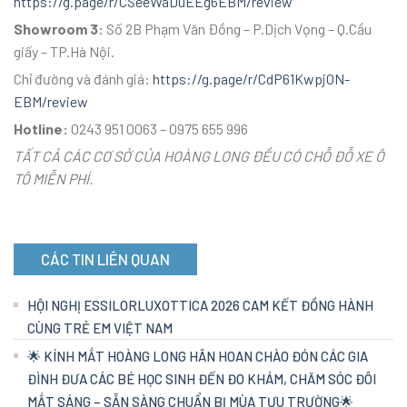
https://g.page/r/CSeeWaDuEEg6EBM/review
Showroom 3:
Số 2B Phạm Văn Đồng – P.Dịch Vọng – Q.Cầu
giấy – TP.Hà Nội.
Chỉ đường và đánh giá:
https://g.page/r/CdP61KwpjON-
EBM/review
Hotline:
0243 951 0063 – 0975 655 996
TẤT CẢ CÁC CƠ SỞ CỦA HOÀNG LONG ĐỀU CÓ CHỖ ĐỖ XE Ô
TÔ MIỄN PHÍ.
CÁC TIN LIÊN QUAN
HỘI NGHỊ ESSILORLUXOTTICA 2026 CAM KẾT ĐỒNG HÀNH
CÙNG TRẺ EM VIỆT NAM
🌟 KÍNH MẮT HOÀNG LONG HÂN HOAN CHÀO ĐÓN CÁC GIA
ĐÌNH ĐƯA CÁC BÉ HỌC SINH ĐẾN ĐO KHÁM, CHĂM SÓC ĐÔI
MẮT SÁNG – SẴN SÀNG CHUẨN BỊ MÙA TỰU TRƯỜNG🌟