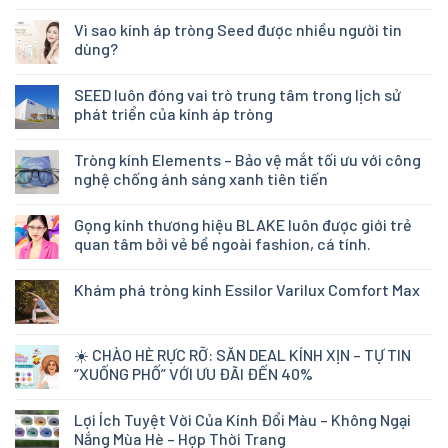
Vì sao kính áp tròng Seed được nhiều người tin
dùng?
SEED luôn đóng vai trò trung tâm trong lịch sử
phát triển của kính áp tròng
Tròng kính Elements – Bảo vệ mắt tối ưu với công
nghệ chống ánh sáng xanh tiên tiến
Gọng kính thương hiệu BLAKE luôn được giới trẻ
quan tâm bởi vẻ bề ngoài fashion, cá tính.
Khám phá tròng kính Essilor Varilux Comfort Max
☀️ CHÀO HÈ RỰC RỠ: SĂN DEAL KÍNH XỊN – TỰ TIN
“XUỐNG PHỐ” VỚI ƯU ĐÃI ĐẾN 40%
Lợi Ích Tuyệt Vời Của Kính Đổi Màu – Không Ngại
Nắng Mùa Hè – Hợp Thời Trang