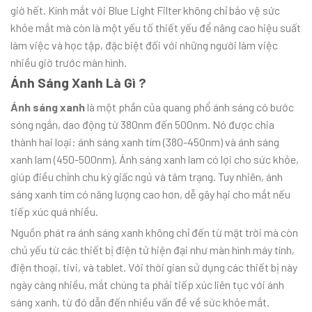
giờ hết. Kính mắt với Blue Light Filter không chỉ bảo vệ sức
khỏe mắt mà còn là một yếu tố thiết yếu để nâng cao hiệu suất
làm việc và học tập, đặc biệt đối với những người làm việc
nhiều giờ trước màn hình.
Ánh Sáng Xanh Là Gì ?
Ánh sáng xanh
là một phần của quang phổ ánh sáng có bước
sóng ngắn, dao động từ 380nm đến 500nm. Nó được chia
thành hai loại: ánh sáng xanh tím (380-450nm) và ánh sáng
xanh lam (450-500nm). Ánh sáng xanh lam có lợi cho sức khỏe,
giúp điều chỉnh chu kỳ giấc ngủ và tâm trạng. Tuy nhiên, ánh
sáng xanh tím có năng lượng cao hơn, dễ gây hại cho mắt nếu
tiếp xúc quá nhiều.
Nguồn phát ra ánh sáng xanh không chỉ đến từ mặt trời mà còn
chủ yếu từ các thiết bị điện tử hiện đại như màn hình máy tính,
điện thoại, tivi, và tablet. Với thời gian sử dụng các thiết bị này
ngày càng nhiều, mắt chúng ta phải tiếp xúc liên tục với ánh
sáng xanh, từ đó dẫn đến nhiều vấn đề về sức khỏe mắt.