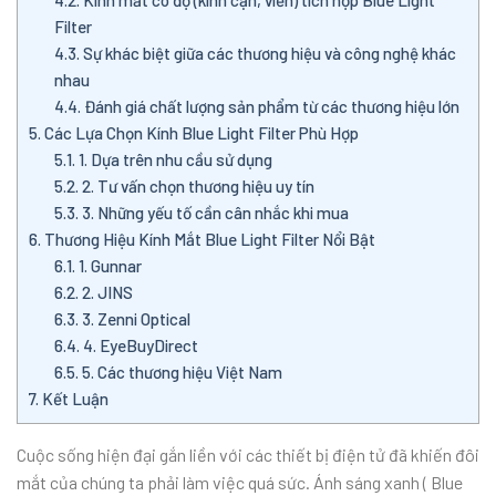
4.2.
Kính mắt có độ (kính cận, viễn) tích hợp Blue Light
Filter
4.3.
Sự khác biệt giữa các thương hiệu và công nghệ khác
nhau
4.4.
Đánh giá chất lượng sản phẩm từ các thương hiệu lớn
5.
Các Lựa Chọn Kính Blue Light Filter Phù Hợp
5.1.
1. Dựa trên nhu cầu sử dụng
5.2.
2. Tư vấn chọn thương hiệu uy tín
5.3.
3. Những yếu tố cần cân nhắc khi mua
6.
Thương Hiệu Kính Mắt Blue Light Filter Nổi Bật
6.1.
1. Gunnar
6.2.
2. JINS
6.3.
3. Zenni Optical
6.4.
4. EyeBuyDirect
6.5.
5. Các thương hiệu Việt Nam
7.
Kết Luận
Cuộc sống hiện đại gắn liền với các thiết bị điện tử đã khiến đôi
mắt của chúng ta phải làm việc quá sức. Ánh sáng xanh ( Blue