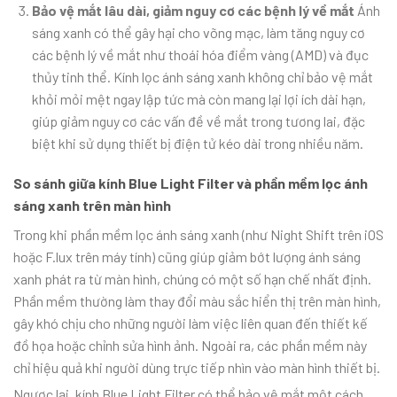
Bảo vệ mắt lâu dài, giảm nguy cơ các bệnh lý về mắt
Ánh
sáng xanh có thể gây hại cho võng mạc, làm tăng nguy cơ
các bệnh lý về mắt như thoái hóa điểm vàng (AMD) và đục
thủy tinh thể. Kính lọc ánh sáng xanh không chỉ bảo vệ mắt
khỏi mỏi mệt ngay lập tức mà còn mang lại lợi ích dài hạn,
giúp giảm nguy cơ các vấn đề về mắt trong tương lai, đặc
biệt khi sử dụng thiết bị điện tử kéo dài trong nhiều năm.
So sánh giữa kính Blue Light Filter và phần mềm lọc ánh
sáng xanh trên màn hình
Trong khi phần mềm lọc ánh sáng xanh (như Night Shift trên iOS
hoặc F.lux trên máy tính) cũng giúp giảm bớt lượng ánh sáng
xanh phát ra từ màn hình, chúng có một số hạn chế nhất định.
Phần mềm thường làm thay đổi màu sắc hiển thị trên màn hình,
gây khó chịu cho những người làm việc liên quan đến thiết kế
đồ họa hoặc chỉnh sửa hình ảnh. Ngoài ra, các phần mềm này
chỉ hiệu quả khi người dùng trực tiếp nhìn vào màn hình thiết bị.
Ngược lại, kính Blue Light Filter có thể bảo vệ mắt một cách