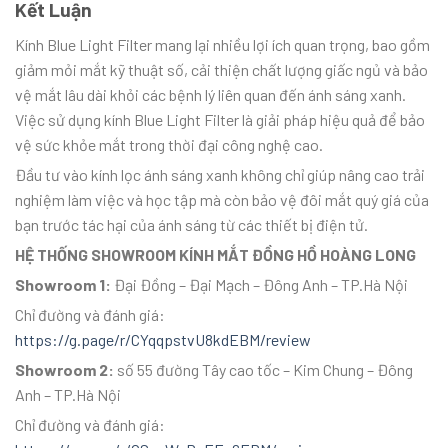
Kết Luận
Kính Blue Light Filter mang lại nhiều lợi ích quan trọng, bao gồm
giảm mỏi mắt kỹ thuật số, cải thiện chất lượng giấc ngủ và bảo
vệ mắt lâu dài khỏi các bệnh lý liên quan đến ánh sáng xanh.
Việc sử dụng kính Blue Light Filter là giải pháp hiệu quả để bảo
vệ sức khỏe mắt trong thời đại công nghệ cao.
Đầu tư vào kính lọc ánh sáng xanh không chỉ giúp nâng cao trải
nghiệm làm việc và học tập mà còn bảo vệ đôi mắt quý giá của
bạn trước tác hại của ánh sáng từ các thiết bị điện tử.
HỆ THỐNG SHOWROOM KÍNH MẮT ĐỒNG HỒ HOÀNG LONG
Showroom 1:
Đại Đồng – Đại Mạch – Đông Anh – TP.Hà Nội
Chỉ đường và đánh giá:
https://g.page/r/CYqqpstvU8kdEBM/review
Showroom 2:
số 55 đường Tây cao tốc – Kim Chung – Đông
Anh – TP.Hà Nội
Chỉ đường và đánh giá: