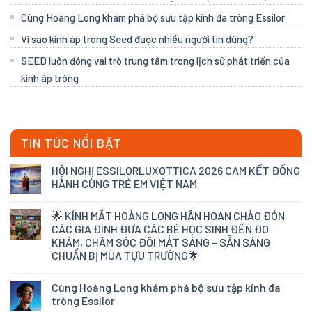
Cùng Hoàng Long khám phá bộ sưu tập kính đa tròng Essilor
Vì sao kính áp tròng Seed được nhiều người tin dùng?
SEED luôn đóng vai trò trung tâm trong lịch sử phát triển của
kính áp tròng
TIN TỨC NỔI BẬT
HỘI NGHỊ ESSILORLUXOTTICA 2026 CAM KẾT ĐỒNG
HÀNH CÙNG TRẺ EM VIỆT NAM
🌟 KÍNH MẮT HOÀNG LONG HÂN HOAN CHÀO ĐÓN
CÁC GIA ĐÌNH ĐƯA CÁC BÉ HỌC SINH ĐẾN ĐO
KHÁM, CHĂM SÓC ĐÔI MẮT SÁNG – SẴN SÀNG
CHUẨN BỊ MÙA TỰU TRƯỜNG🌟
Cùng Hoàng Long khám phá bộ sưu tập kính đa
tròng Essilor