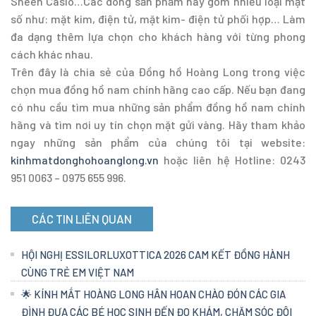
Sheen Casio…Các dòng sản phẩm này gồm nhiều loại mặt
số như: mặt kim, điện tử, mặt kim- điện tử phối hợp… Làm
đa dạng thêm lựa chọn cho khách hàng với từng phong
cách khác nhau.
Trên đây là chia sẻ của Đồng hồ Hoàng Long trong việc
chọn mua đồng hồ nam chính hãng cao cấp. Nếu bạn đang
có nhu cầu tìm mua những sản phẩm đồng hồ nam chính
hãng và tìm nơi uy tín chọn mặt gửi vàng. Hãy tham khảo
ngay những sản phẩm của chúng tôi tại website:
kinhmatdonghohoanglong.vn
hoặc liên hệ Hotline: 0243
951 0063 – 0975 655 996.
CÁC TIN LIÊN QUAN
HỘI NGHỊ ESSILORLUXOTTICA 2026 CAM KẾT ĐỒNG HÀNH
CÙNG TRẺ EM VIỆT NAM
🌟 KÍNH MẮT HOÀNG LONG HÂN HOAN CHÀO ĐÓN CÁC GIA
ĐÌNH ĐƯA CÁC BÉ HỌC SINH ĐẾN ĐO KHÁM, CHĂM SÓC ĐÔI