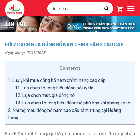
Skip
Tìm
to
kiếm:
content
TIN TỨC
GỢI Ý CÁCH MUA ĐỒNG HỒ NAM CHÍNH HÃNG CAO CẤP
Ngày đăng: 15/11/2023
Contents
1.
Lưu ý khi mua đồng hồ nam chính hãng cao cấp
1.1.
Lựa chọn thương hiệu đồng hồ uy tín
1.2.
Lựa chọn mức giá đồng hồ
1.3.
Lựa chọn thương hiệu đồng hồ phù hợp với phong cách:
2.
Những mẫu đồng hồ nam cao cấp tầm trung tại Hoàng
Long
Phụ kiện thời trang, gọi là phụ nhưng lại là món đồ góp phần