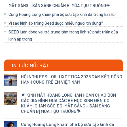
MẮT SÁNG – SẴN SÀNG CHUẨN BỊ MÙA TỰU TRƯỜNG🌟
Cùng Hoàng Long khám phá bộ sưu tập kính đa tròng Essilor
Vì sao kính áp tròng Seed được nhiều người tin dùng?
SEED luôn đóng vai trò trung tâm trong lịch sử phát triển của
kính áp tròng
TIN TỨC NỔI BẬT
HỘI NGHỊ ESSILORLUXOTTICA 2026 CAM KẾT ĐỒNG
HÀNH CÙNG TRẺ EM VIỆT NAM
🌟 KÍNH MẮT HOÀNG LONG HÂN HOAN CHÀO ĐÓN
CÁC GIA ĐÌNH ĐƯA CÁC BÉ HỌC SINH ĐẾN ĐO
KHÁM, CHĂM SÓC ĐÔI MẮT SÁNG – SẴN SÀNG
CHUẨN BỊ MÙA TỰU TRƯỜNG🌟
Cùng Hoàng Long khám phá bộ sưu tập kính đa