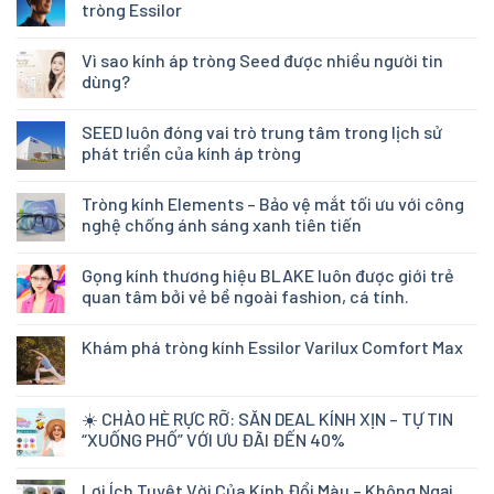
tròng Essilor
Vì sao kính áp tròng Seed được nhiều người tin
dùng?
SEED luôn đóng vai trò trung tâm trong lịch sử
phát triển của kính áp tròng
Tròng kính Elements – Bảo vệ mắt tối ưu với công
nghệ chống ánh sáng xanh tiên tiến
Gọng kính thương hiệu BLAKE luôn được giới trẻ
quan tâm bởi vẻ bề ngoài fashion, cá tính.
Khám phá tròng kính Essilor Varilux Comfort Max
☀️ CHÀO HÈ RỰC RỠ: SĂN DEAL KÍNH XỊN – TỰ TIN
“XUỐNG PHỐ” VỚI ƯU ĐÃI ĐẾN 40%
Lợi Ích Tuyệt Vời Của Kính Đổi Màu – Không Ngại