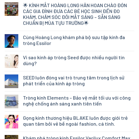
🌟 KÍNH MẮT HOÀNG LONG HÂN HOAN CHÀO ĐÓN
CÁC GIA ĐÌNH ĐƯA CÁC BÉ HỌC SINH ĐẾN ĐO
KHÁM, CHĂM SÓC ĐÔI MẮT SÁNG – SẴN SÀNG
CHUẨN BỊ MÙA TỰU TRƯỜNG🌟
Cùng Hoàng Long khám phá bộ sưu tập kính đa
tròng Essilor
Vì sao kính áp tròng Seed được nhiều người tin
dùng?
SEED luôn đóng vai trò trung tâm trong lịch sử
phát triển của kính áp tròng
Tròng kính Elements – Bảo vệ mắt tối ưu với công
nghệ chống ánh sáng xanh tiên tiến
Gọng kính thương hiệu BLAKE luôn được giới trẻ
quan tâm bởi vẻ bề ngoài fashion, cá tính.
Khám phá tròng kính Essilor Varilux Comfort Max