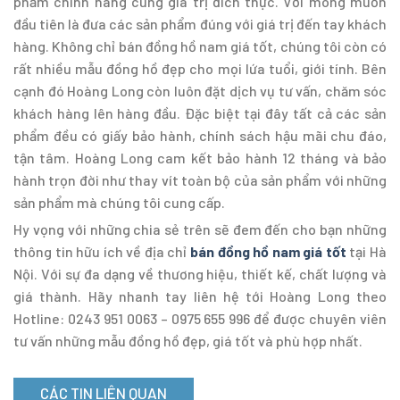
phẩm chính hãng cùng giá trị đích thực. Với mong muốn
đầu tiên là đưa các sản phẩm đúng với giá trị đến tay khách
hàng. Không chỉ bán đồng hồ nam giá tốt, chúng tôi còn có
rất nhiều mẫu đồng hồ đẹp cho mọi lứa tuổi, giới tính. Bên
cạnh đó Hoàng Long còn luôn đặt dịch vụ tư vấn, chăm sóc
khách hàng lên hàng đầu. Đặc biệt tại đây tất cả các sản
phẩm đều có giấy bảo hành, chính sách hậu mãi chu đáo,
tận tâm. Hoàng Long cam kết bảo hành 12 tháng và bảo
hành trọn đời như thay vít toàn bộ của sản phẩm với những
sản phẩm mà chúng tôi cung cấp.
Hy vọng với những chia sẻ trên sẽ đem đến cho bạn những
thông tin hữu ích về địa chỉ
bán đồng hồ nam giá tốt
tại Hà
Nội. Với sự đa dạng về thương hiệu, thiết kế, chất lượng và
giá thành. Hãy nhanh tay liên hệ tới Hoàng Long theo
Hotline: 0243 951 0063 – 0975 655 996 để được chuyên viên
tư vấn những mẫu đồng hồ đẹp, giá tốt và phù hợp nhất.
CÁC TIN LIÊN QUAN