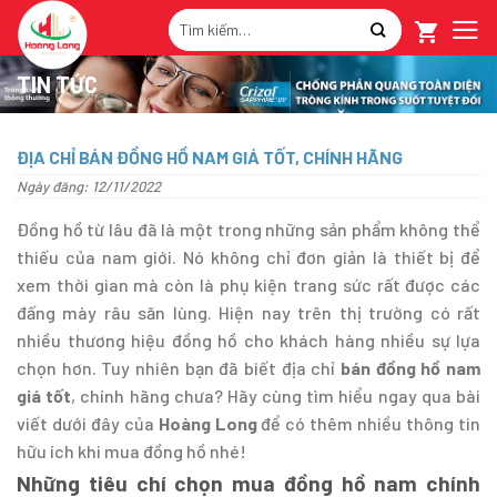
Skip
Tìm
to
kiếm:
content
TIN TỨC
ĐỊA CHỈ BÁN ĐỒNG HỒ NAM GIÁ TỐT, CHÍNH HÃNG
Ngày đăng: 12/11/2022
Đồng hồ từ lâu đã là một trong những sản phẩm không thể
thiếu của nam giới. Nó không chỉ đơn giản là thiết bị để
xem thời gian mà còn là phụ kiện trang sức rất được các
đấng mày râu săn lùng. Hiện nay trên thị trường có rất
nhiều thương hiệu đồng hồ cho khách hàng nhiều sự lựa
chọn hơn. Tuy nhiên bạn đã biết địa chỉ
bán đồng hồ nam
giá tốt
, chính hãng chưa? Hãy cùng tìm hiểu ngay qua bài
viết dưới đây của
Hoàng Long
để có thêm nhiều thông tin
hữu ích khi mua đồng hồ nhé!
Những tiêu chí chọn mua đồng hồ nam chính