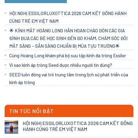
HỘI NGHỊ ESSILORLUXOTTICA 2026 CAM KẾT ĐỒNG HÀNH
CÙNG TRẺ EM VIỆT NAM
🌟 KÍNH MẮT HOÀNG LONG HÂN HOAN CHÀO ĐÓN CÁC GIA
ĐÌNH ĐƯA CÁC BÉ HỌC SINH ĐẾN ĐO KHÁM, CHĂM SÓC ĐÔI
MẮT SÁNG – SẴN SÀNG CHUẨN BỊ MÙA TỰU TRƯỜNG🌟
Cùng Hoàng Long khám phá bộ sưu tập kính đa tròng Essilor
Vì sao kính áp tròng Seed được nhiều người tin dùng?
SEED luôn đóng vai trò trung tâm trong lịch sử phát triển của
kính áp tròng
TIN TỨC NỔI BẬT
HỘI NGHỊ ESSILORLUXOTTICA 2026 CAM KẾT ĐỒNG
HÀNH CÙNG TRẺ EM VIỆT NAM