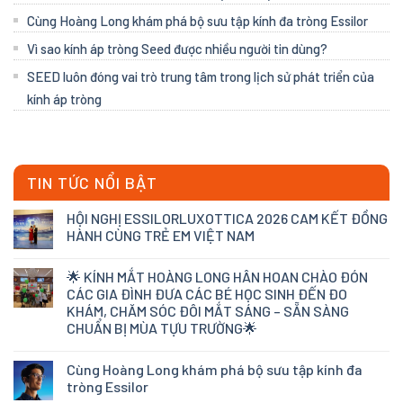
Cùng Hoàng Long khám phá bộ sưu tập kính đa tròng Essilor
Vì sao kính áp tròng Seed được nhiều người tin dùng?
SEED luôn đóng vai trò trung tâm trong lịch sử phát triển của
kính áp tròng
TIN TỨC NỔI BẬT
HỘI NGHỊ ESSILORLUXOTTICA 2026 CAM KẾT ĐỒNG
HÀNH CÙNG TRẺ EM VIỆT NAM
🌟 KÍNH MẮT HOÀNG LONG HÂN HOAN CHÀO ĐÓN
CÁC GIA ĐÌNH ĐƯA CÁC BÉ HỌC SINH ĐẾN ĐO
KHÁM, CHĂM SÓC ĐÔI MẮT SÁNG – SẴN SÀNG
CHUẨN BỊ MÙA TỰU TRƯỜNG🌟
Cùng Hoàng Long khám phá bộ sưu tập kính đa
tròng Essilor