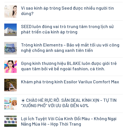
Vì sao kính áp tròng Seed được nhiều người tin
dùng?
SEED luôn đóng vai trò trung tâm trong lịch sử
phát triển của kính áp tròng
Tròng kính Elements – Bảo vệ mắt tối ưu với công
nghệ chống ánh sáng xanh tiên tiến
Gọng kính thương hiệu BLAKE luôn được giới trẻ
quan tâm bởi vẻ bề ngoài fashion, cá tính.
Khám phá tròng kính Essilor Varilux Comfort Max
☀️ CHÀO HÈ RỰC RỠ: SĂN DEAL KÍNH XỊN – TỰ TIN
“XUỐNG PHỐ” VỚI ƯU ĐÃI ĐẾN 40%
Lợi Ích Tuyệt Vời Của Kính Đổi Màu – Không Ngại
Nắng Mùa Hè – Hợp Thời Trang