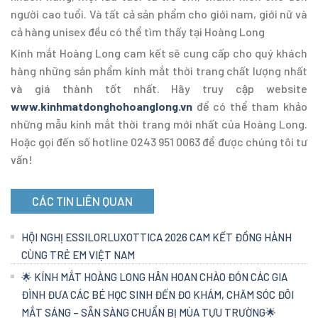
người cao tuổi. Và tất cả sản phẩm cho giới nam, giới nữ và
cả hàng unisex đều có thể tìm thấy tại Hoàng Long
Kính mắt Hoàng Long cam kết sẽ cung cấp cho quý khách
hàng những sản phẩm kính mắt thời trang chất lượng nhất
và giá thành tốt nhất. Hãy truy cập website
www.kinhmatdonghohoanglong.vn
để có thể tham khảo
những mẫu kính mắt thời trang mới nhất của Hoàng Long.
Hoặc gọi đến số hotline 0243 951 0063 để được chúng tôi tư
vấn!
CÁC TIN LIÊN QUAN
HỘI NGHỊ ESSILORLUXOTTICA 2026 CAM KẾT ĐỒNG HÀNH
CÙNG TRẺ EM VIỆT NAM
🌟 KÍNH MẮT HOÀNG LONG HÂN HOAN CHÀO ĐÓN CÁC GIA
ĐÌNH ĐƯA CÁC BÉ HỌC SINH ĐẾN ĐO KHÁM, CHĂM SÓC ĐÔI
MẮT SÁNG – SẴN SÀNG CHUẨN BỊ MÙA TỰU TRƯỜNG🌟