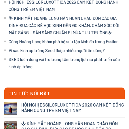
HỘI NGHỊ ESSILORLUXOTTICA 2026 CAM KẾT ĐỒNG HÀNH
CÙNG TRẺ EM VIỆT NAM
🌟 KÍNH MẮT HOÀNG LONG HÂN HOAN CHÀO ĐÓN CÁC GIA
ĐÌNH ĐƯA CÁC BÉ HỌC SINH ĐẾN ĐO KHÁM, CHĂM SÓC ĐÔI
MẮT SÁNG – SẴN SÀNG CHUẨN BỊ MÙA TỰU TRƯỜNG🌟
Cùng Hoàng Long khám phá bộ sưu tập kính đa tròng Essilor
Vì sao kính áp tròng Seed được nhiều người tin dùng?
SEED luôn đóng vai trò trung tâm trong lịch sử phát triển của
kính áp tròng
TIN TỨC NỔI BẬT
HỘI NGHỊ ESSILORLUXOTTICA 2026 CAM KẾT ĐỒNG
HÀNH CÙNG TRẺ EM VIỆT NAM
🌟 KÍNH MẮT HOÀNG LONG HÂN HOAN CHÀO ĐÓN
CÁC GIA ĐÌNH ĐƯA CÁC BÉ HỌC SINH ĐẾN ĐO