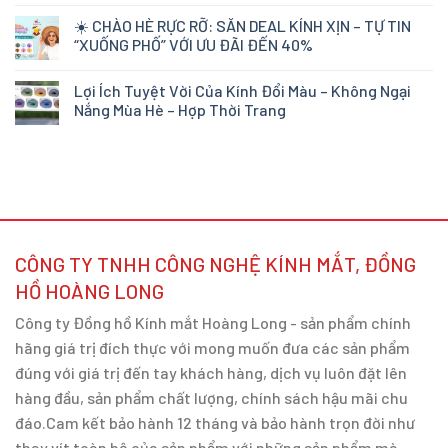
☀️ CHÀO HÈ RỰC RỠ: SĂN DEAL KÍNH XỊN – TỰ TIN
“XUỐNG PHỐ” VỚI ƯU ĐÃI ĐẾN 40%
Lợi Ích Tuyệt Vời Của Kính Đổi Màu – Không Ngại
Nắng Mùa Hè – Hợp Thời Trang
CÔNG TY TNHH CÔNG NGHỆ KÍNH MẮT, ĐỒNG
HỒ HOÀNG LONG
Công ty Đồng hồ Kính mắt Hoàng Long - sản phẩm chính
hãng giá trị đích thực với mong muốn đưa các sản phẩm
đúng với giá trị đến tay khách hàng, dịch vụ luôn đặt lên
hàng đầu, sản phẩm chất lượng, chính sách hậu mãi chu
đáo.Cam kết bảo hành 12 tháng và bảo hành trọn đời như
thay vít toàn bộ của sản phẩm với những sản phẩm mà