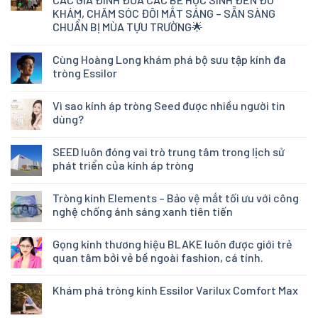
KHÁM, CHĂM SÓC ĐÔI MẮT SÁNG – SẴN SÀNG
CHUẨN BỊ MÙA TỰU TRƯỜNG🌟
Cùng Hoàng Long khám phá bộ sưu tập kính đa
tròng Essilor
Vì sao kính áp tròng Seed được nhiều người tin
dùng?
SEED luôn đóng vai trò trung tâm trong lịch sử
phát triển của kính áp tròng
Tròng kính Elements – Bảo vệ mắt tối ưu với công
nghệ chống ánh sáng xanh tiên tiến
Gọng kính thương hiệu BLAKE luôn được giới trẻ
quan tâm bởi vẻ bề ngoài fashion, cá tính.
Khám phá tròng kính Essilor Varilux Comfort Max