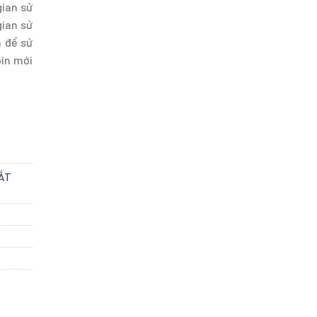
gian sử
gian sử
a để sử
pin mới
MẮT