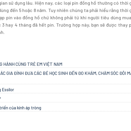
gian sử dụng lâu. Hiện nay, các loại pin đồng hồ thường có thời 
dùng đến 5 hoặc 8 năm. Tuy nhiên chúng ta phải hiểu rằng thời 
nạp pin vào đồng hồ chứ không phải từ khi người tiêu dùng mu
 3 hay 4 tháng đã hết pin. Trường hợp này, bạn sẽ được thay 
nh.
NG HÀNH CÙNG TRẺ EM VIỆT NAM
ÁC GIA ĐÌNH ĐƯA CÁC BÉ HỌC SINH ĐẾN ĐO KHÁM, CHĂM SÓC ĐÔI 
 Essilor
?
triển của kính áp tròng