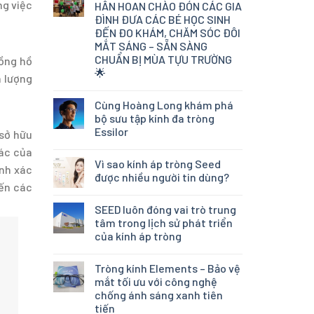
ng việc
HÂN HOAN CHÀO ĐÓN CÁC GIA
ĐÌNH ĐƯA CÁC BÉ HỌC SINH
ĐẾN ĐO KHÁM, CHĂM SÓC ĐÔI
MẮT SÁNG – SẴN SÀNG
CHUẨN BỊ MÙA TỰU TRƯỜNG
đồng hồ
🌟
à lượng
Cùng Hoàng Long khám phá
bộ sưu tập kính đa tròng
Essilor
 sở hữu
xác của
Vì sao kính áp tròng Seed
ính xác
được nhiều người tin dùng?
iến các
SEED luôn đóng vai trò trung
tâm trong lịch sử phát triển
của kính áp tròng
Tròng kính Elements – Bảo vệ
mắt tối ưu với công nghệ
chống ánh sáng xanh tiên
tiến