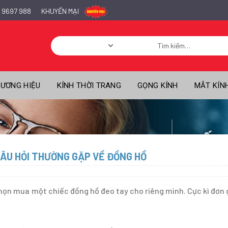
 9697 988
KHUYẾN MẠI
Tìm
kiếm:
ƯƠNG HIỆU
KÍNH THỜI TRANG
GỌNG KÍNH
MẮT KÍN
CÂU HỎI THƯỜNG GẶP VỀ ĐỒNG HỒ
chọn mua một chiếc đồng hồ đeo tay cho riêng mình. Cực kì đơn 