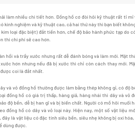
ải làm nhiều chi tiết hơn. Đồng hồ cơ đòi hỏi kỹ thuật rất tỉ mỉ
ó kinh nghiệm và kỹ thuật cao, cả hai thứ này thì bạn biết không
kim loại đặc biệt) đắt tiền hơn, chế độ bảo hành phức tạp do c
n thì chi phí sẽ cao hơn.
àn hồi và trầy xước nhưng rất dễ đánh bóng và làm mới. Mặt th
 xước hơn nhưng nếu đã bị xước thì chỉ còn cách thay mới. M
được coi là đắt nhất.
 dây và vỏ đồng hồ thường được làm bằng thép không gỉ, có độ 
oại đồng hồ có giá trị thấp, hàng giả, hàng nhái thì dây và vỏ 
 độ bền, dễ bị han gĩ và bị biến chất. Người có mồ hôi muối 
o đồng hồ có dây và vỏ loại này. Hiện nay, một số vật liệu m
đây là vật liệu có đặc tính siêu bền, siêu nhẹ không bị oxi hóa
hể dùng được.