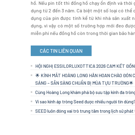
hồ. Nếu pin tốt thì đồng hồ chạy ổn định và thời 
dụng từ 2 đến 3 năm. Cá biệt một số loại có thể 
dụng của pin được tính kể từ khi nhà sản xuất 
dụng, vì vậy có một số trường hợp mới đeo được
miễn phí nếu đồng hồ còn trong thời gian bảo hà
CÁC TIN LIÊN QUAN
HỘI NGHỊ ESSILORLUXOTTICA 2026 CAM KẾT ĐỒ
🌟 KÍNH MẮT HOÀNG LONG HÂN HOAN CHÀO ĐÓN C
SÁNG – SẴN SÀNG CHUẨN BỊ MÙA TỰU TRƯỜNG🌟
Cùng Hoàng Long khám phá bộ sưu tập kính đa tròng
Vì sao kính áp tròng Seed được nhiều người tin dùng
SEED luôn đóng vai trò trung tâm trong lịch sử phát 