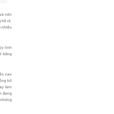
 và nên
 hề rẻ.
ó nhiều
ủy tinh
ặt bằng
bền cao
đồng hồ
hay làm
ới đang
, những