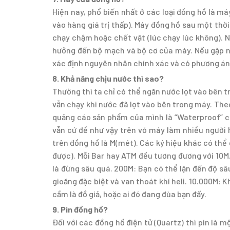
Hiện nay, phổ biến nhất ở các loại đồng hồ là m
vào hàng giá trị thấp). Máy đồng hồ sau một thờ
chạy chậm hoặc chết vặt (lúc chạy lúc không). N
hưởng đến bộ mạch và bộ cơ của máy. Nếu gặp nh
xác định nguyên nhân chính xác và có phương án 
8. Khả năng chịu nước thì sao?
Thường thì ta chỉ có thể ngăn nước lọt vào bên
vẫn chạy khi nước đã lọt vào bên trong máy. Th
quảng cáo sản phẩm của mình là “Waterproof” ch
vẫn cứ đề như vậy trên vỏ máy làm nhiều người 
trên đồng hồ là M(mét). Các ký hiệu khác có thể
được). Mỗi Bar hay ATM đều tương đương với 10M.
là đừng sâu quá. 200M: Bạn có thể lặn đến độ sâ
gioăng đặc biệt và van thoát khí heli. 10.000M: 
cầm là đồ giả, hoặc ai đó đang đùa bạn đấy.
9. Pin đồng hồ?
Đối với các đồng hồ điện tử (Quartz) thì pin là