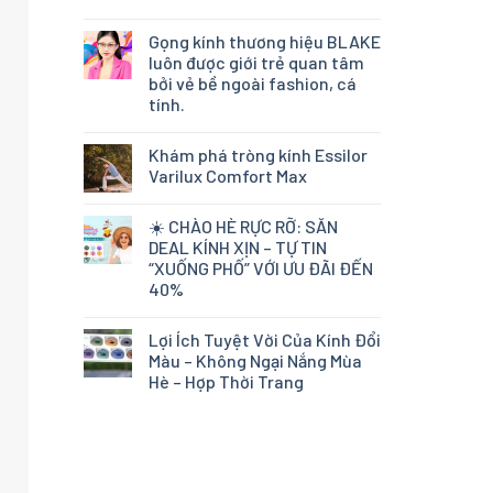
Gọng kính thương hiệu BLAKE
luôn được giới trẻ quan tâm
bởi vẻ bề ngoài fashion, cá
tính.
Khám phá tròng kính Essilor
Varilux Comfort Max
☀️ CHÀO HÈ RỰC RỠ: SĂN
DEAL KÍNH XỊN – TỰ TIN
“XUỐNG PHỐ” VỚI ƯU ĐÃI ĐẾN
40%
Lợi Ích Tuyệt Vời Của Kính Đổi
Màu – Không Ngại Nắng Mùa
Hè – Hợp Thời Trang