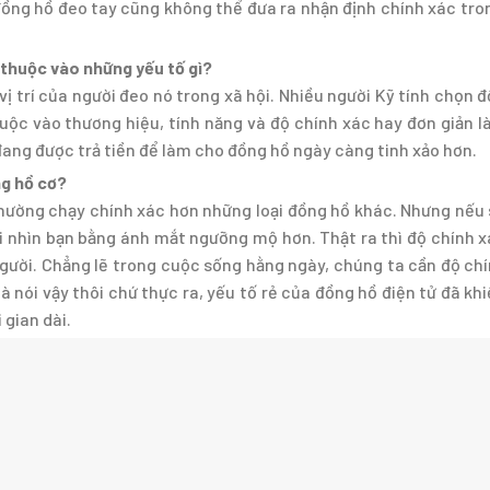
đồng hồ đeo tay cũng không thể đưa ra nhận định chính xác tro
 thuộc vào những yếu tố gì?
vị trí của người đeo nó trong xã hội. Nhiều người Kỹ tính chọn 
huộc vào thương hiệu, tính năng và độ chính xác hay đơn giản l
 đang được trả tiền để làm cho đồng hồ ngày càng tinh xảo hơn.
ng hồ cơ?
hường chạy chính xác hơn những loại đồng hồ khác. Nhưng nếu
i nhìn bạn bằng ánh mắt ngưỡng mộ hơn. Thật ra thì độ chính 
ười. Chẳng lẽ trong cuộc sống hằng ngày, chúng ta cần độ ch
 nói vậy thôi chứ thực ra, yếu tố rẻ của đồng hồ điện tử đã kh
gian dài.