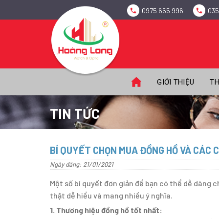
Skip
0975 655 996
035
to
content
GIỚI THIỆU
TH
TIN TỨC
BÍ QUYẾT CHỌN MUA ĐỒNG HỒ VÀ CÁC 
Ngày đăng: 21/01/2021
Một số bí quyết đơn giản để bạn có thể dễ dàng 
thật dễ hiểu và mang nhiều ý nghĩa.
1. Thương hiệu đồng hồ tốt nhất: