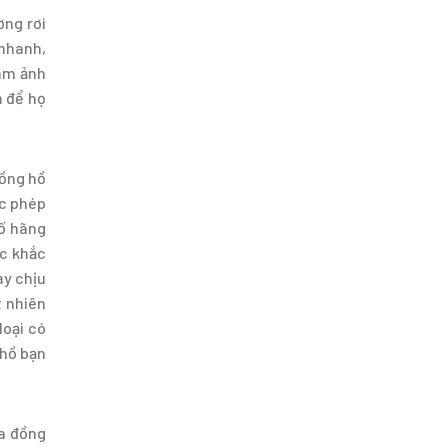
ơng rơi
 nhanh,
làm ảnh
n để họ
đồng hồ
ợc phép
số hãng
ặc khắc
ay chịu
t nhiên
loại có
 hồ bạn
ủa đồng