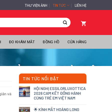
THƯ VIỆN ẢNH
TIN TỨC
LIÊN HỆ
H
ĐO KHÁM MẮT
ĐỒNG HỒ
CỬA HÀNG
TIN TỨC NỔI BẬT
HỘI NGHỊ ESSILORLUXOTTICA
2026 CAM KẾT ĐỒNG HÀNH
giản và
CÙNG TRẺ EM VIỆT NAM
🌟 KÍNH MẮT HOÀNG LONG