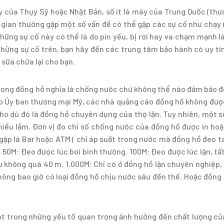
áy của Thụy Sỹ hoặc Nhật Bản, số ít là mày của Trung Quốc (thư
i gian thường gặp một số vấn đề có thể gặp các sự cố như chạy
hững sự cố này có thể là do pin yếu, bị rơi hay va chạm mạnh 
ững sự cố trên, bạn hãy đến các trung tâm bảo hành có uy tí
sữa chữa lại cho bạn.
 trong đồng hồ nghĩa là chống nước chứ không thể nào đảm bảo 
eo Ủy ban thương mại Mỹ, các nhà quảng cáo đồng hồ không đư
o dù đó là đồng hồ chuyên dụng của thợ lặn. Tuy nhiên, một 
hiểu lầm. Đơn vị đo chỉ số chống nước của đồng hồ được in ho
 gặp là Bar hoặc ATM ( chỉ áp suất trong nước mà đồng hồ đeo t
 50M: Đeo được lúc bơi bình thường. 100M: Đeo được lúc lặn, tấ
u không quá 40 m. 1.000M: Chỉ có ở đồng hồ lặn chuyên nghiệp, 
Không bao giờ có loại đồng hồ chịu nước sâu đến thế. Hoặc đồng
 một trong những yếu tố quan trọng ảnh hưởng đến chất lượng c