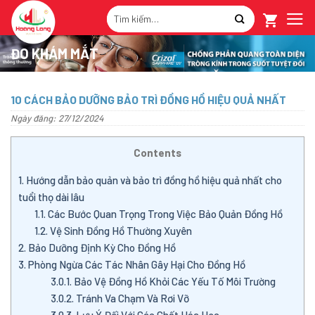
Skip
Tìm
to
kiếm:
content
ĐO KHÁM MẮT
10 CÁCH BẢO DƯỠNG BẢO TRÌ ĐỒNG HỒ HIỆU QUẢ NHẤT
Ngày đăng: 27/12/2024
Contents
1.
Hướng dẫn bảo quản và bảo trì đồng hồ hiệu quả nhất cho
tuổi thọ dài lâu
1.1.
Các Bước Quan Trọng Trong Việc Bảo Quản Đồng Hồ
1.2.
Vệ Sinh Đồng Hồ Thường Xuyên
2.
Bảo Dưỡng Định Kỳ Cho Đồng Hồ
3.
Phòng Ngừa Các Tác Nhân Gây Hại Cho Đồng Hồ
3.0.1.
Bảo Vệ Đồng Hồ Khỏi Các Yếu Tố Môi Trường
3.0.2.
Tránh Va Chạm Và Rơi Vỡ