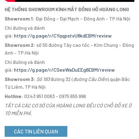
HỆ THỐNG SHOWROOM KÍNH MẮT ĐỒNG HỒ HOÀNG LONG
Showroom 1:
Đại Đồng – Đại Mạch – Đông Anh – TP.Hà Nội
Chỉ đường và đánh
giá:
https://g.page/r/CYqqpstvU8kdEBM/review
Showroom 2:
số 55 đường Tây cao tốc – Kim Chung – Đông
Anh – TP.Hà Nội
Chỉ đường và đánh
giá:
https://g.page/r/CSeeWaDuEEg6EBM/review
Showroom 3:
Số 193
đường 32 (
đường Cầu Diễn
) quận Bắc
Từ Liêm, TP Hà Nội
Hotline:
0243 951 0063 – 0975 655 996
TẤT CẢ CÁC CƠ SỞ CỦA HOÀNG LONG ĐỀU CÓ CHỖ ĐỖ XE Ô
TÔ MIỄN PHÍ.
CÁC TIN LIÊN QUAN