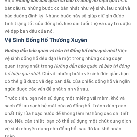
Việc
Hướng dẫn bảo quản và bảo trì đồng hồ hiệu quả
nhất
bắt đầu từ những bước cơ bản nhất như vệ sinh, lau chùi và
bảo dưỡng định kỳ. Những bước này sẽ giúp giữ gìn được
tình trạng tốt của đồng hồ, kéo dài tuổi thọ và duy trì được
vẻ đẹp ban đầu của nó.
Vệ Sinh Đồng Hồ Thường Xuyên
Hướng dẫn bảo quản và bảo trì đồng hồ hiệu quả nhất
Việc
vệ sinh đồng hồ đều đặn là một trong những công đoạn
quan trọng nhất trong
Hướng dẫn bảo quản và bảo trì đồng
hồ hiệu quả nhất
. Chỉ với những bước vệ sinh đơn giản, bạn
có thể giữ được vẻ đẹp ban đầu của chiếc đồng hồ và ngăn
ngừa được các vấn đề phát sinh về sau.
Trước tiên, bạn nên sử dụng một miếng vải mềm, khô và
sạch để lau sạch bề mặt của vỏ đồng hồ. Tránh dùng các
chất tẩy rửa hoặc nước để không làm hư hỏng các chi tiết
nhỏ. Nếu cần thiết, bạn có thể sử dụng một chút dung dịch
vệ sinh chuyên dụng cho đồng hồ, sau đó lau khô hoàn
toàn.