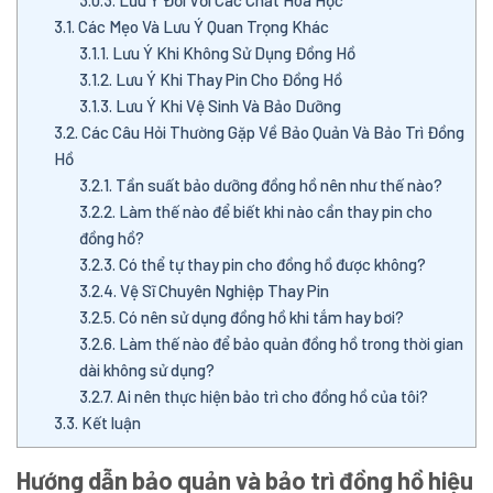
3.0.3.
Lưu Ý Đối Với Các Chất Hóa Học
3.1.
Các Mẹo Và Lưu Ý Quan Trọng Khác
3.1.1.
Lưu Ý Khi Không Sử Dụng Đồng Hồ
3.1.2.
Lưu Ý Khi Thay Pin Cho Đồng Hồ
3.1.3.
Lưu Ý Khi Vệ Sinh Và Bảo Dưỡng
3.2.
Các Câu Hỏi Thường Gặp Về Bảo Quản Và Bảo Trì Đồng
Hồ
3.2.1.
Tần suất bảo dưỡng đồng hồ nên như thế nào?
3.2.2.
Làm thế nào để biết khi nào cần thay pin cho
đồng hồ?
3.2.3.
Có thể tự thay pin cho đồng hồ được không?
3.2.4.
Vệ Sĩ Chuyên Nghiệp Thay Pin
3.2.5.
Có nên sử dụng đồng hồ khi tắm hay bơi?
3.2.6.
Làm thế nào để bảo quản đồng hồ trong thời gian
dài không sử dụng?
3.2.7.
Ai nên thực hiện bảo trì cho đồng hồ của tôi?
3.3.
Kết luận
Hướng dẫn bảo quản và bảo trì đồng hồ hiệu