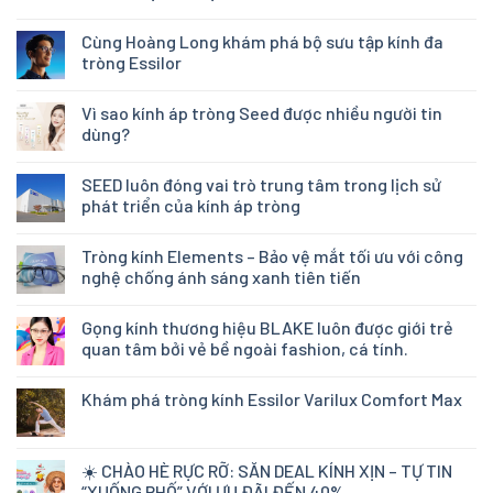
Cùng Hoàng Long khám phá bộ sưu tập kính đa
tròng Essilor
Vì sao kính áp tròng Seed được nhiều người tin
dùng?
SEED luôn đóng vai trò trung tâm trong lịch sử
phát triển của kính áp tròng
Tròng kính Elements – Bảo vệ mắt tối ưu với công
nghệ chống ánh sáng xanh tiên tiến
Gọng kính thương hiệu BLAKE luôn được giới trẻ
quan tâm bởi vẻ bề ngoài fashion, cá tính.
Khám phá tròng kính Essilor Varilux Comfort Max
☀️ CHÀO HÈ RỰC RỠ: SĂN DEAL KÍNH XỊN – TỰ TIN
“XUỐNG PHỐ” VỚI ƯU ĐÃI ĐẾN 40%