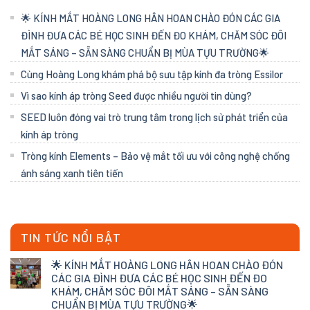
🌟 KÍNH MẮT HOÀNG LONG HÂN HOAN CHÀO ĐÓN CÁC GIA
ĐÌNH ĐƯA CÁC BÉ HỌC SINH ĐẾN ĐO KHÁM, CHĂM SÓC ĐÔI
MẮT SÁNG – SẴN SÀNG CHUẨN BỊ MÙA TỰU TRƯỜNG🌟
Cùng Hoàng Long khám phá bộ sưu tập kính đa tròng Essilor
Vì sao kính áp tròng Seed được nhiều người tin dùng?
SEED luôn đóng vai trò trung tâm trong lịch sử phát triển của
kính áp tròng
Tròng kính Elements – Bảo vệ mắt tối ưu với công nghệ chống
ánh sáng xanh tiên tiến
TIN TỨC NỔI BẬT
🌟 KÍNH MẮT HOÀNG LONG HÂN HOAN CHÀO ĐÓN
CÁC GIA ĐÌNH ĐƯA CÁC BÉ HỌC SINH ĐẾN ĐO
KHÁM, CHĂM SÓC ĐÔI MẮT SÁNG – SẴN SÀNG
CHUẨN BỊ MÙA TỰU TRƯỜNG🌟