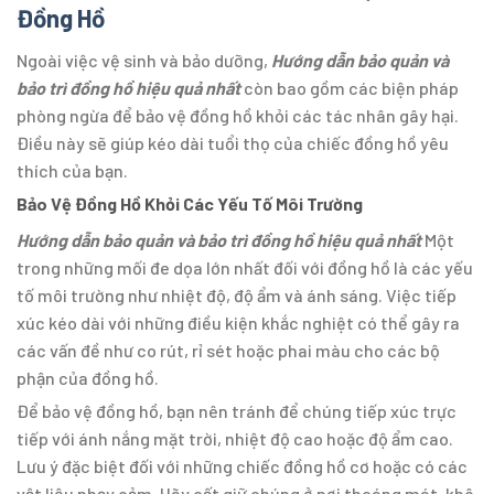
Đồng Hồ
Ngoài việc vệ sinh và bảo dưỡng,
Hướng dẫn bảo quản và
bảo trì đồng hồ hiệu quả nhất
còn bao gồm các biện pháp
phòng ngừa để bảo vệ đồng hồ khỏi các tác nhân gây hại.
Điều này sẽ giúp kéo dài tuổi thọ của chiếc đồng hồ yêu
thích của bạn.
Bảo Vệ Đồng Hồ Khỏi Các Yếu Tố Môi Trường
Hướng dẫn bảo quản và bảo trì đồng hồ hiệu quả nhất
Một
trong những mối đe dọa lớn nhất đối với đồng hồ là các yếu
tố môi trường như nhiệt độ, độ ẩm và ánh sáng. Việc tiếp
xúc kéo dài với những điều kiện khắc nghiệt có thể gây ra
các vấn đề như co rút, rỉ sét hoặc phai màu cho các bộ
phận của đồng hồ.
Để bảo vệ đồng hồ, bạn nên tránh để chúng tiếp xúc trực
tiếp với ánh nắng mặt trời, nhiệt độ cao hoặc độ ẩm cao.
Lưu ý đặc biệt đối với những chiếc đồng hồ cơ hoặc có các
vật liệu nhạy cảm. Hãy cất giữ chúng ở nơi thoáng mát, khô